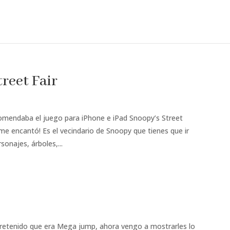
reet Fair
comendaba el juego para iPhone e iPad Snoopy’s Street
 me encantó! Es el vecindario de Snoopy que tienes que ir
onajes, árboles,...
ntretenido que era Mega jump, ahora vengo a mostrarles lo