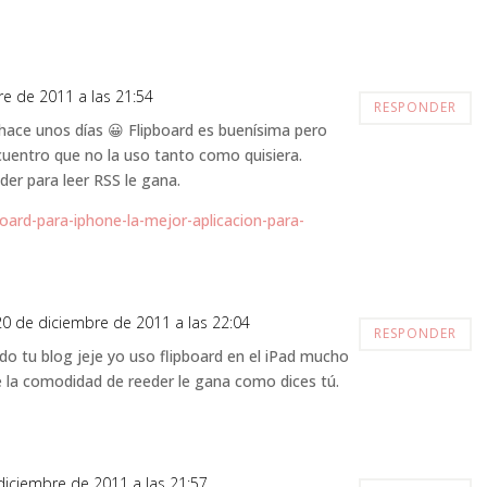
re de 2011 a las 21:54
RESPONDER
 hace unos días 😀 Flipboard es buenísima pero
cuentro que no la uso tanto como quisiera.
er para leer RSS le gana.
board-para-iphone-la-mejor-aplicacion-para-
20 de diciembre de 2011 a las 22:04
RESPONDER
eido tu blog jeje yo uso flipboard en el iPad mucho
e la comodidad de reeder le gana como dices tú.
diciembre de 2011 a las 21:57