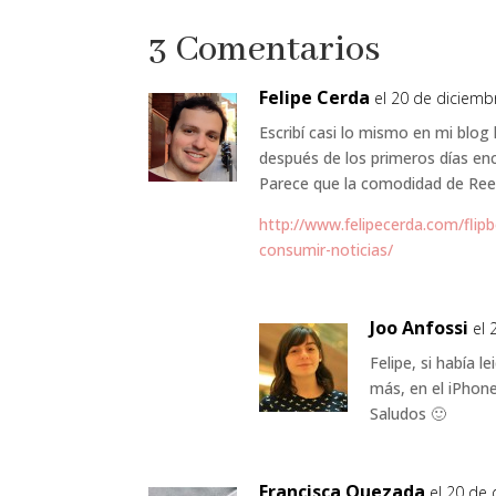
3 Comentarios
Felipe Cerda
el 20 de diciemb
Escribí casi lo mismo en mi blog
después de los primeros días en
Parece que la comodidad de Reed
http://www.felipecerda.com/flip
consumir-noticias/
Joo Anfossi
el 
Felipe, si había l
más, en el iPhon
Saludos 🙂
Francisca Quezada
el 20 de 