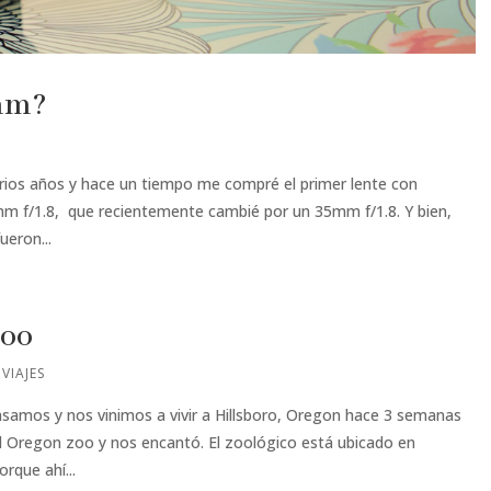
5mm?
rios años y hace un tiempo me compré el primer lente con
mm f/1.8, que recientemente cambié por un 35mm f/1.8. Y bien,
eron...
Zoo
,
VIAJES
samos y nos vinimos a vivir a Hillsboro, Oregon hace 3 semanas
l Oregon zoo y nos encantó. El zoológico está ubicado en
rque ahí...