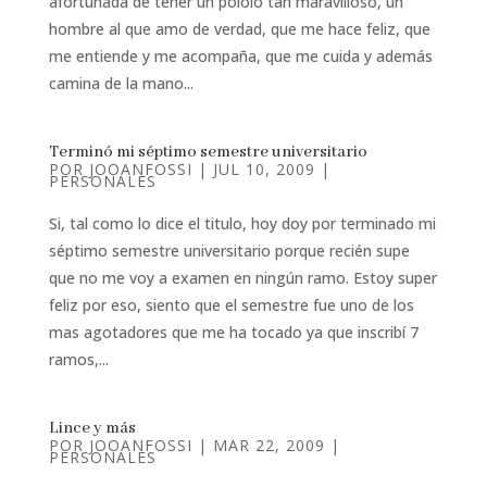
afortunada de tener un pololo tan maravilloso, un
hombre al que amo de verdad, que me hace feliz, que
me entiende y me acompaña, que me cuida y además
camina de la mano...
Terminó mi séptimo semestre universitario
POR
JOOANFOSSI
|
JUL 10, 2009
|
PERSONALES
Si, tal como lo dice el titulo, hoy doy por terminado mi
séptimo semestre universitario porque recién supe
que no me voy a examen en ningún ramo. Estoy super
feliz por eso, siento que el semestre fue uno de los
mas agotadores que me ha tocado ya que inscribí 7
ramos,...
Lince y más
POR
JOOANFOSSI
|
MAR 22, 2009
|
PERSONALES