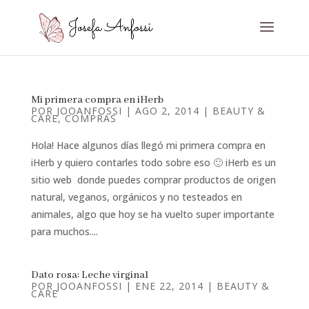
Mi primera compra en iHerb
POR
JOOANFOSSI
|
AGO 2, 2014
|
BEAUTY &
CARE
,
COMPRAS
Hola! Hace algunos días llegó mi primera compra en
iHerb y quiero contarles todo sobre eso 🙂 iHerb es un
sitio web donde puedes comprar productos de origen
natural, veganos, orgánicos y no testeados en
animales, algo que hoy se ha vuelto super importante
para muchos....
Dato rosa: Leche virginal
POR
JOOANFOSSI
|
ENE 22, 2014
|
BEAUTY &
CARE