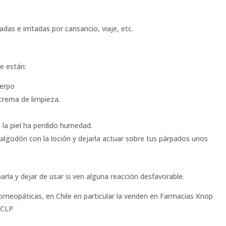
as e irritadas por cansancio, viaje, etc.
e están:
uerpo
crema de limpieza.
e la piel ha perdido humedad.
algodón con la loción y dejarla actuar sobre tus párpados unos
la y dejar de usar si ven alguna reacción desfavorable.
omeopáticas, en Chile en particular la venden en Farmacias Knop
0 CLP