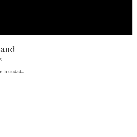
land
S
 la ciudad...