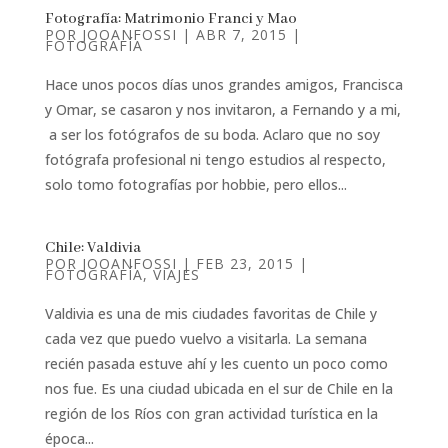
Fotografía: Matrimonio Franci y Mao
POR
JOOANFOSSI
|
ABR 7, 2015
|
FOTOGRAFÍA
Hace unos pocos días unos grandes amigos, Francisca
y Omar, se casaron y nos invitaron, a Fernando y a mi,
a ser los fotógrafos de su boda. Aclaro que no soy
fotógrafa profesional ni tengo estudios al respecto,
solo tomo fotografías por hobbie, pero ellos...
Chile: Valdivia
POR
JOOANFOSSI
|
FEB 23, 2015
|
FOTOGRAFÍA
,
VIAJES
Valdivia es una de mis ciudades favoritas de Chile y
cada vez que puedo vuelvo a visitarla. La semana
recién pasada estuve ahí y les cuento un poco como
nos fue. Es una ciudad ubicada en el sur de Chile en la
región de los Ríos con gran actividad turística en la
época...