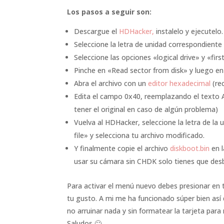
Los pasos a seguir son:
Descargue el
HDHacker,
instalelo y ejecutelo.
Seleccione la letra de unidad correspondiente 
Seleccione las opciones «logical drive» y «firs
Pinche en «Read sector from disk» y luego en 
Abra el archivo con un
editor hexadecimal
(re
Edita el campo 0x40, reemplazando el texto 
tener el original en caso de algún problema)
Vuelva al HDHacker, seleccione la letra de l
file» y selecciona tu archivo modificado.
Y finalmente copie el archivo
diskboot.bin
en l
usar su cámara sin CHDK solo tienes que desb
Para activar el menú nuevo debes presionar en 
tu gusto. A mi me ha funcionado súper bien así
no arruinar nada y sin formatear la tarjeta para
Saludos 🙂