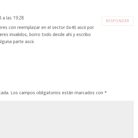
8 a las 19:28
RESPONDER
eres con reemplazar en el sector 0x40 ascii por
eres invalidos, borro todo desde ahi y escribo
lguna parte ascii.
cada.
Los campos obligatorios están marcados con
*