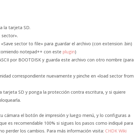
a la tarjeta SD.
t sector».
«Save sector to file» para guardar el archivo (con extension .bin)
comiendo notepad++ con este
plugin
)
ASCII por BOOTDISK y guarda este archivo con otro nombre (para
a unidad correspondiente nuevamente y pinche en «load sector from
a tarjeta SD y ponga la protección contra escritura, y si quiere
loquearla.
tu cámara el botón de impresión y luego menú, y lo configuras a
 que es recomendable 100% si sigues los pasos como indiqué para
 no perder los cambios. Para más información visita:
CHDK Wiki