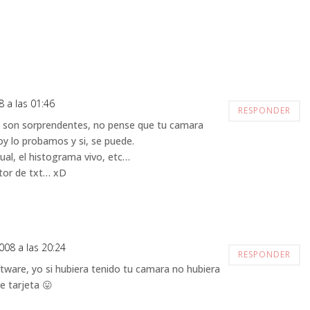
 a las 01:46
RESPONDER
s son sorprendentes, no pense que tu camara
oy lo probamos y si, se puede.
tual, el histograma vivo, etc…
ctor de txt… xD
008 a las 20:24
RESPONDER
ftware, yo si hubiera tenido tu camara no hubiera
e tarjeta 😛