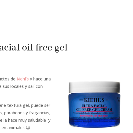
cial oil free gel
ductos de
Kiehl’s
y hace una
us locales y salí con
ene textura gel, puede ser
s, parabenos y fragancias,
ue la hace muy saludable y
 en animales 😉