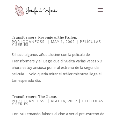
Transformers: Revenge of the Fallen.
POR
JOOANFOSSI
|
MAY 1, 2009
|
PELÍCULAS
Y SERIES
Si hace algunos años aluciné con la pelicula de
Transformers y el juego que di vuelta varias veces xD
ahora estoy ansiosa por ir al estreno de la segunda
pelicula … Solo queda mirar el tráiler mientras llega el
tan esperado día.
Transformers: The Game.
POR
JOOANFOSSI
|
AGO 16, 2007
|
PELÍCULAS
Y SERIES
Con Mi Fernando fuimos al cine a ver el pre-estreno de