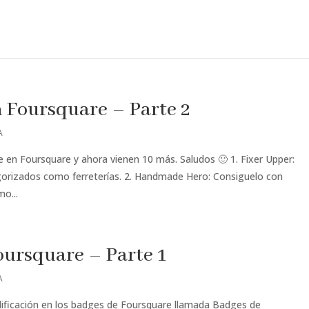
n Foursquare – Parte 2
A
 en Foursquare y ahora vienen 10 más. Saludos 🙂 1. Fixer Upper:
egorizados como ferreterías. 2. Handmade Hero: Consiguelo con
o...
oursquare – Parte 1
A
ificación en los badges de Foursquare llamada Badges de